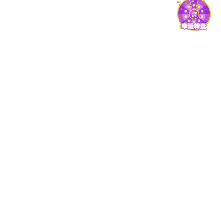
羽毛球世锦赛年轻选手到了后半程难
了解贝林厄
在哪
信息汇总
在羽毛球世锦赛的璀璨灯火下，年轻选手们
当现代足球的
带着初生牛犊的锐气与一往...
一名中场球员的
08-07 04:26
08-07 04:12
延伸阅读