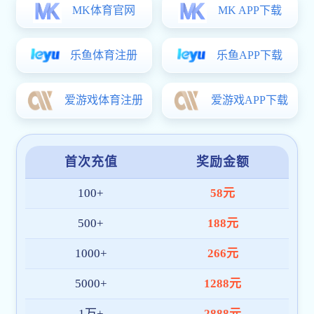
攻中，他在左路面对双人包夹时，并没有强行传中，
而是利用一次极具想象力的“油炸丸子”过人撕开防
线，随后将球精准地回敲给弧顶的队友。这种“突破
后创造机会”的能力，远比单纯的过人次数更具战术
意义。阿克图尔科格鲁的突破次数统计背后，是土耳
其队对快节奏攻防转换的执着追求，也是球队在面对
身体对抗占优的澳大利亚时，一种务实的破局策略。
回看世界杯的历史舞台，土耳其足球向来以坚韧和强
力著称，但往往被诟病缺乏犀利的边路爆点。而阿克
图尔科格鲁的出现，正在悄然改变这一固有印象。在
这场与澳大利亚的硬碰硬较量中，他的每一次尝试都
像是在钢铁防线中寻找罅隙的利刃。虽然澳大利亚防
线整体高度和硬度俱佳，但面对阿克图尔科格鲁持续