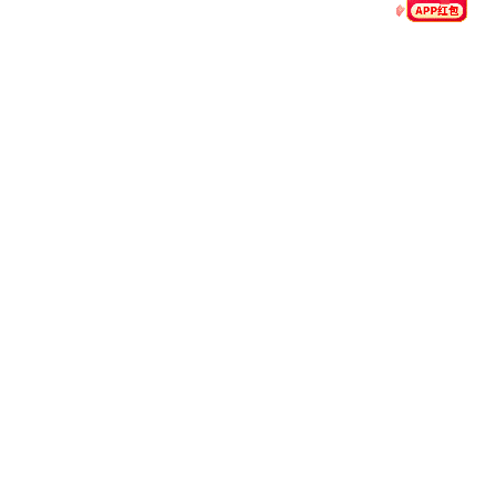
在竞技体育的宏大叙事里，签位往往被视作命运的
草稿，而场地条件则是...
2026-08-07
长期进步靠的不是狠练，而是稳定的补水策
绿茵场上，灯火通明，全世界的目光聚焦于那颗黑
白相间的精灵。世界杯...
2026-08-07