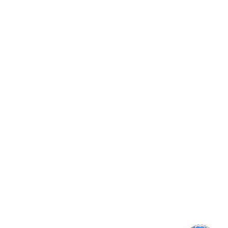
2026 官方正版下载
贝博 的客户包括多家世界 500 强企业、顶级赛事组
织者、知名媒体平台。
马上安装
了解更多
猜你喜欢