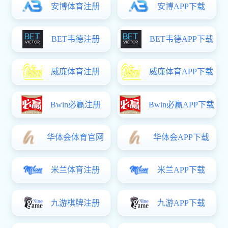
的防守艺术核心在于“预判”与“站位”。他拥有野兽般
敏锐的嗅觉，总能提前半拍感知到危险的线路。当一
个边锋试图内切或下底时，阿姆拉巴特往往已经如同
鬼魅般卡住了最致命的传球或突破路径。这种不需要
全速冲刺就能化解危机的防守，正是他被称为“防线
屏障”的关键所在。面对巴西队那种企图通过边路快
速撕开空间，进而吸引中路防守球员、制造空当的战
术，阿姆拉巴特这种战术纪律性极强的防守选择，反
而可能成为一剂致命的毒药。
但我们必须清醒地认识到，理论上的克制并不能完全
等同于实战中的胜利。巴西队的边路冲击，早已不是
单纯的边锋单挑边后卫。他们拥有世界顶级的肋部穿
插能力。无论是帕奎塔还是卡塞米罗，都会鬼魅般地
插入到边后卫与中后卫的结合部，而阿姆拉巴特作为