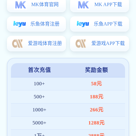
机会，但问题在于，这些机会的创造过程本身就极其
艰难。新西兰队的中场支援能力有限，能够给伍德输
送的威胁球次数屈指可数。当机会来临时，伍德需要
顶住对手的贴身防守，在极短的时间内完成技术动
作。击中横梁的那次头球，展现了他完美的起跳时机
与腰腹力量，差之毫厘；而被库尔图瓦扑出的低射，
则体现了他冷静的脚下技术，但无奈遇到了状态神勇
的世界最佳门将之一。这并非伍德个人能力的退化或
效率低下，而是足球世界中，前锋的“终结效率”总是
与对手的防守强度、队友的支持力度以及比赛的偶然
性紧密相连。伍德在这场比赛中的表现，恰恰证明了
他在顶级对抗中的价值，也暴露了新西兰队整体实力
不足时，单点核心所面临的无奈。他的每一次射门，
都背负着整个国家的期待，这种压力下的“终结”，本