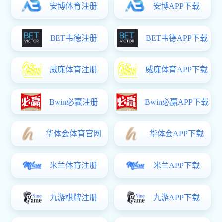
能力，不断与比利时高大的中后卫进行缠斗，试图为
身后的队友争取第二落点与进攻空间。这种精神层面
的“终结”，往往比进球本身更具战术价值。然而，当
我们聚焦于足球比赛的终极目标——进球时，伍德在
这场比赛中的“终结效率”数据，就显得格外引人深
思。他全场获得了两次绝佳的射门机会，一次来自边
路传中后的头球攻门，势大力沉却遗憾击中横梁；另
一次则是反击中在禁区内的低射，被库尔图瓦用指尖
神勇化解。此外，他还有数次在定位球中的争顶，均
未能转化为得分。从结果论而言，他的射门转化率为
零，这无疑是一个冰冷的数据。
进一步分析克里斯·伍德在比赛中的射门选择与临门
一脚的处理，我们可以更深入地探讨他的“终结效率”
为何未能兑现为进球。面对比利时队，伍德并非没有